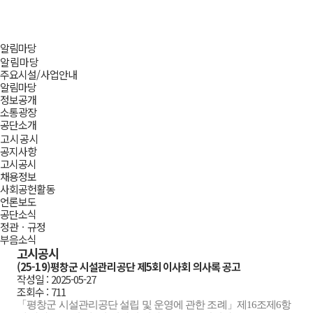
평창군시설관리공단
메뉴
알림마당
홈
알림마당
주요시설/사업안내
알림마당
정보공개
소통광장
공단소개
고시공시
공지사항
고시공시
채용정보
사회공헌활동
언론보도
공단소식
정관ㆍ규정
부음소식
공유
insta
link
프린트
고시공시
(25-19)평창군 시설관리공단 제5회 이사회 의사록 공고
작성일 : 2025-05-27
조회수 : 711
「평창군 시설관리공단 설립 및 운영에 관한 조례」제16조제6항